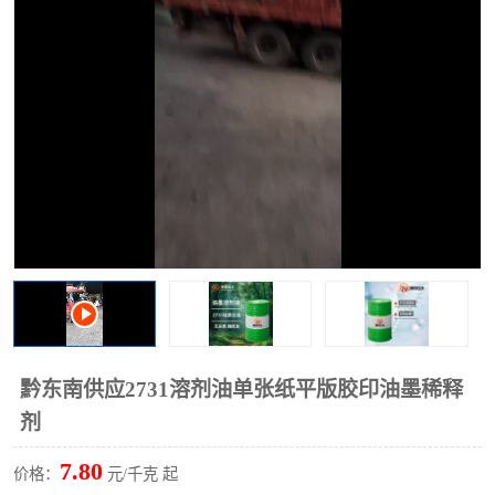
2731溶剂油
黔东南供应2731溶剂油单张纸平版胶印油墨稀释
剂
7.80
价格：
元/千克 起