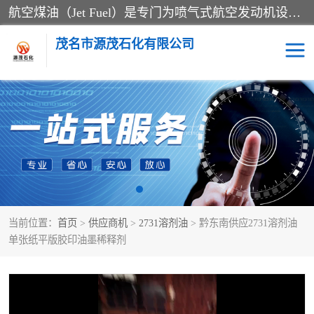
航空煤油（Jet Fuel）是专门为喷气式航空发动机设计的高纯度燃料，主要分为Jet A、Jet A-1和Jet B等类型。其特点是闪点高、低温流动性好，并添加了抗静电剂和抗氧化剂以确保飞行安全。航空煤油需
茂名市源茂石化有限公司
RP3航空煤油
D20+D30溶剂油
D40+D60溶剂油
D80+D100溶剂油
6号+120号溶剂油
260号溶剂油
当前位置：
首页
>
供应商机
>
2731溶剂油
> 黔东南供应2731溶剂油
异构烷烃
天然乳胶
单张纸平版胶印油墨稀释剂
3+5号化妆级白油
7+10+15号化妆级白油
26+32号化妆级白油
46+68号化妆级白油