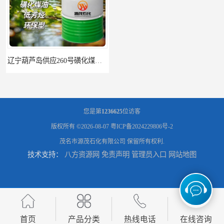
辽宁葫芦岛供应260号磺化煤油电解铜电解镍钴稀释剂
您是第
1236625
位访客
版权所有 ©2026-08-07
粤ICP备2024229806号-2
茂名市源茂石化有限公司
保留所有权利.
技术支持：
八方资源网
免责声明
管理员入口
网站地图
首页
产品分类
热线电话
在线咨询