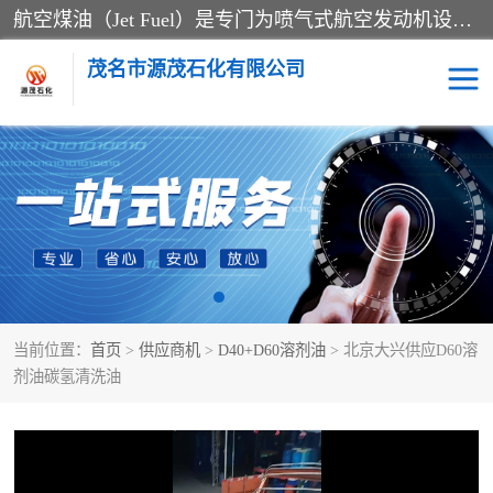
航空煤油（Jet Fuel）是专门为喷气式航空发动机设计的高纯度燃料，主要分为Jet A、Jet A-1和Jet B等类型。其特点是闪点高、低温流动性好，并添加了抗静电剂和抗氧化剂以确保飞行安全。航空煤油需
茂名市源茂石化有限公司
RP3航空煤油
D20+D30溶剂油
D40+D60溶剂油
D80+D100溶剂油
6号+120号溶剂油
260号溶剂油
当前位置：
首页
>
供应商机
>
D40+D60溶剂油
> 北京大兴供应D60溶
异构烷烃
天然乳胶
剂油碳氢清洗油
3+5号化妆级白油
7+10+15号化妆级白油
26+32号化妆级白油
46+68号化妆级白油