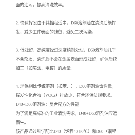
面的油污，提高清洗效率。
2. 快速挥发由于其馏程适中，D60溶剂油在清洗后能挥
发，减少工件表面的残留，避免二次污染。
3. 低残留、高纯度经过深度精制处理，D60溶剂油几乎
不含杂质，清洗后不会在金属表面形成残留，确保后续
加工（如喷涂、电镀）的质量。
4. 环保相比传统溶剂（如苯、），D60溶剂油毒性低，
挥发性化合物（VOCs）排放少，符合环保法规要求。
D40+D60溶剂油：复合配方的性能
为了满足高标准的工业清洗需求，D40+D60溶剂油应运
而生。
该产品通过科学配比D40（馏程40-80℃）和D60（馏程