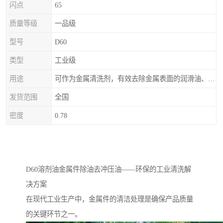
闪点
65
质量等级
一品级
型号
D60
类型
工业级
用途
可作为金属清洗剂，有效去除金属表面的润滑油、防锈油及加工油等矿物油污渍，且清洗后能在金属表面形成薄油膜，兼具防锈效果。此外，还适用于配制金属防锈油、冲压油、拉伸油等。
发货范围
全国
密度
0.78
D60溶剂油金属件除油去冲压油——环保的工业清洗解
决方案
在现代工业生产中，金属件的清洁处理是确保产品质量
的关键环节之一。