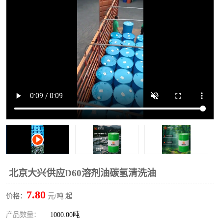
2731溶剂油
北京大兴供应D60溶剂油碳氢清洗油
7.80
价格：
元/吨 起
产品数量：
1000.00吨