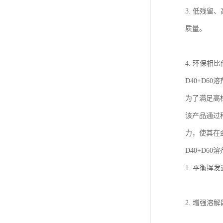
3. 低残
质量。
4. 环保
D40+D6
为了满足高标
该产品通过科
力，使其在
D40+D60
1. 平衡
2. 增强