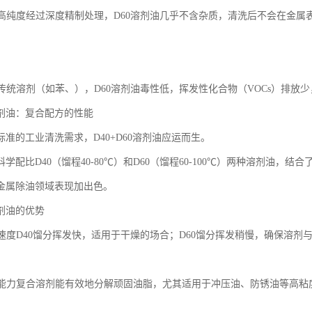
留、高纯度经过深度精制处理，D60溶剂油几乎不含杂质，清洗后不会在金
相比传统溶剂（如苯、），D60溶剂油毒性低，挥发性化合物（VOCs）排放
0溶剂油：复合配方的性能
准的工业清洗需求，D40+D60溶剂油应运而生。
学配比D40（馏程40-80℃）和D60（馏程60-100℃）两种溶剂油
金属除油领域表现加出色。
溶剂油的优势
挥发速度D40馏分挥发快，适用于干燥的场合；D60馏分挥发稍慢，确保溶
溶解能力复合溶剂能有效地分解顽固油脂，尤其适用于冲压油、防锈油等高粘