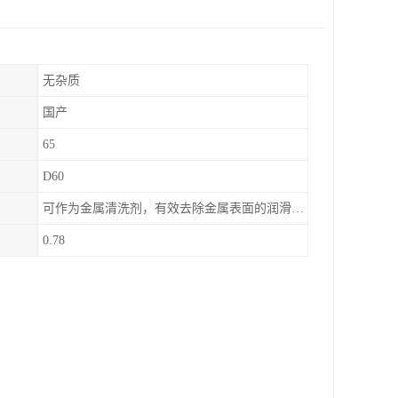
无杂质
国产
65
D60
可作为金属清洗剂，有效去除金属表面的润滑油、防锈油及加工油等矿物油污渍，且清洗后能在金属表面形成薄油膜，兼具防锈效果。此外，还适用于配制金属防锈油、冲压油、拉伸油等。
0.78