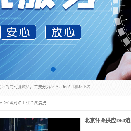
航空煤油（Jet Fuel）是专门为喷气式航空发动机设计的高纯度燃料，主要分为Jet A、Jet A-1和Jet B等类型。其特点是闪点高、低温流动性好，并添加了抗静电剂和抗氧化剂以确保飞行安全。航空煤油需
应D60溶剂油工业金属清洗
北京怀柔供应D60