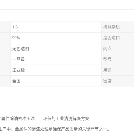
1.6
机械杂质
99%
是否进口
无色透明
闪点
一品级
型号
工业级
用途
全国
密度
油金属件除油去冲压油——环保的工业清洗解决方案
生产中，金属件的清洁处理是确保产品质量的关键环节之一。