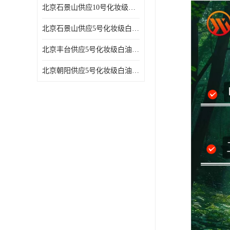
北京石景山供应10号化妆级白油高精密机械润滑油
北京石景山供应5号化妆级白油缝纫机油 设备润滑油
北京丰台供应5号化妆级白油纤维与织物柔软光亮
北京朝阳供应5号化妆级白油纺织时的润滑剂