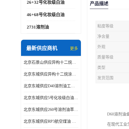
26+32号化妆级白油
产品描述
46+68号化妆级白油
粘度等级
2731溶剂油
净含量
外观
最新供应商机
更多
质量等级
北京石景山供应异构十二烷香精助剂
类型
北京东城供应异构十二烷涂料胶粘油墨稀释剂
发货范围
北京东城供应D40溶剂油工业金属清洗
北京东城供应5号化妆级白油钻井液润滑剂
北京东城供应260号溶剂油萃取溶剂油金属萃取剂
D60溶剂
北京东城供应RP3航空煤油 高含量国标工业级航空煤油燃料油 无色透明
在现代工业