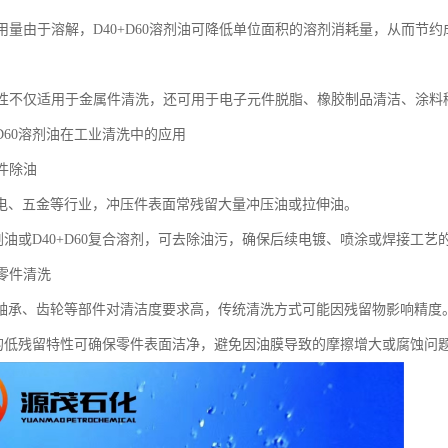
剂用量由于溶解，D40+D60溶剂油可降低单位面积的溶剂消耗量，从而节约
适用性不仅适用于金属件清洗，还可用于电子元件脱脂、橡胶制品清洁、涂料
0+D60溶剂油在工业清洗中的应用
压件除油
电、五金等行业，冲压件表面常残留大量冲压油或拉伸油。
溶剂油或D40+D60复合溶剂，可去除油污，确保后续电镀、喷涂或焊接工艺
械零件清洗
轴承、齿轮等部件对清洁度要求高，传统清洗方式可能因残留物影响精度
油的低残留特性可确保零件表面洁净，避免因油膜导致的摩擦增大或腐蚀问