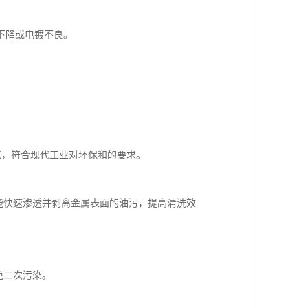
下降或电镀不良。
。
特点，符合现代工业对环保和的要求。
，能快速渗透并剥离金属表面的油污，提高清洗效
免二次污染。