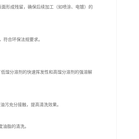
属表面形成残留，确保后续加工（如喷涂、电镀）的
少，符合环保法规要求。
，结合了低馏分溶剂的快速挥发性和高馏分溶剂的强溶解
剂与油污充分接触，提高清洗效果。
度油脂的清洗。