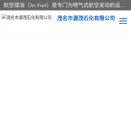
航空煤油（Jet Fuel）是专门为喷气式航空发动机设计的高纯度燃料，主要分为Jet A、Jet A-1和Jet B等类型。其特点是闪点高、低温流动性好，并添加了抗静电剂和抗氧化剂以确保飞行安全。航空煤油需
茂名市源茂石化有限公司