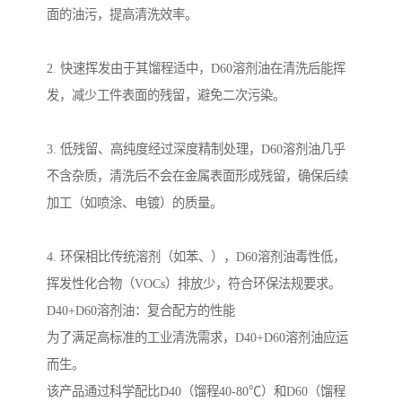
面的油污，提高清洗效率。
2. 快速挥发由于其馏程适中，D60溶剂油在清洗后能挥
发，减少工件表面的残留，避免二次污染。
3. 低残留、高纯度经过深度精制处理，D60溶剂油几乎
不含杂质，清洗后不会在金属表面形成残留，确保后续
加工（如喷涂、电镀）的质量。
4. 环保相比传统溶剂（如苯、），D60溶剂油毒性低，
挥发性化合物（VOCs）排放少，符合环保法规要求。
D40+D60溶剂油：复合配方的性能
为了满足高标准的工业清洗需求，D40+D60溶剂油应运
而生。
该产品通过科学配比D40（馏程40-80℃）和D60（馏程