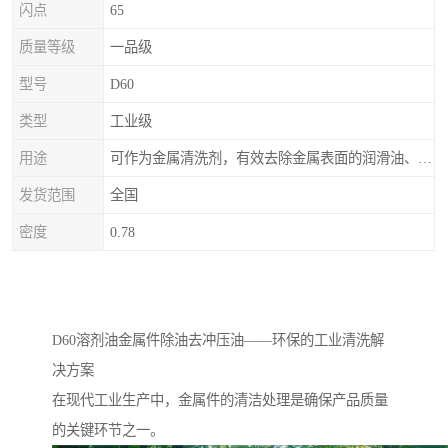
闪点
65
质量等级
一品级
型号
D60
类型
工业级
用途
可作为金属清洗剂，有效去除金属表面的润滑油、防锈油及加工油等矿物油污渍，且清洗后能在金属表面形成薄油膜，兼具防锈效果。此外，还适用于配制金属防锈油、冲压油、拉伸油等。
发货范围
全国
密度
0.78
D60溶剂油金属件除油去冲压油——环保的工业清洗解
决方案
在现代工业生产中，金属件的清洁处理是确保产品质量
的关键环节之一。