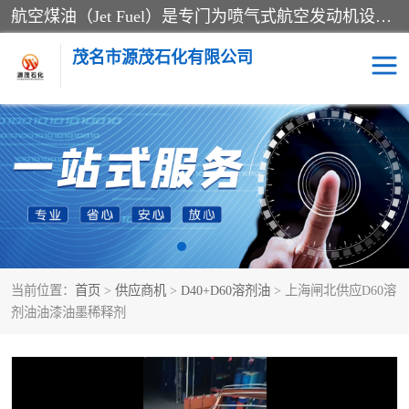
航空煤油（Jet Fuel）是专门为喷气式航空发动机设计的高纯度燃料，主要分为Jet A、Jet A-1和Jet B等类型。其特点是闪点高、低温流动性好，并添加了抗静电剂和抗氧化剂以确保飞行安全。航空煤油需
茂名市源茂石化有限公司
RP3航空煤油
D20+D30溶剂油
D40+D60溶剂油
D80+D100溶剂油
6号+120号溶剂油
260号溶剂油
当前位置：
首页
>
供应商机
>
D40+D60溶剂油
> 上海闸北供应D60溶
异构烷烃
天然乳胶
剂油油漆油墨稀释剂
3+5号化妆级白油
7+10+15号化妆级白油
26+32号化妆级白油
46+68号化妆级白油