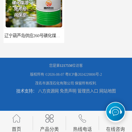
辽宁葫芦岛供应260号磺化煤油电解铜电解镍钴稀释剂
您是第
1217550
位访客
版权所有 ©2026-08-07
粤ICP备2024229806号-2
茂名市源茂石化有限公司
保留所有权利.
技术支持：
八方资源网
免责声明
管理员入口
网站地图
首页
产品分类
热线电话
在线咨询