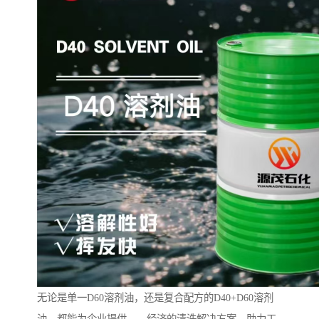
无论是单一D60溶剂油，还是复合配方的D40+D60溶剂