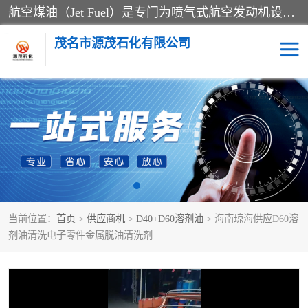
航空煤油（Jet Fuel）是专门为喷气式航空发动机设计的高纯度燃料，主要分为Jet A、Jet A-1和Jet B等类型。其特点是闪点高、低温流动性好，并添加了抗静电剂和抗氧化剂以确保飞行安全。航空煤油需
茂名市源茂石化有限公司
RP3航空煤油
D20+D30溶剂油
D40+D60溶剂油
D80+D100溶剂油
6号+120号溶剂油
260号溶剂油
当前位置：
首页
>
供应商机
>
D40+D60溶剂油
> 海南琼海供应D60溶
异构烷烃
天然乳胶
剂油清洗电子零件金属脱油清洗剂
3+5号化妆级白油
7+10+15号化妆级白油
26+32号化妆级白油
46+68号化妆级白油