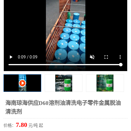
2731溶剂油
海南琼海供应D60溶剂油清洗电子零件金属脱油
清洗剂
7.80
价格：
元/吨 起