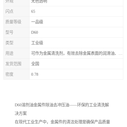
外观
无色透明
闪点
65
质量等级
一品级
型号
D60
类型
工业级
用途
可作为金属清洗剂，有效去除金属表面的润滑油、防锈油及加工油等矿物油污渍，且清洗后能在金属表面形成薄油膜，兼具防锈效果。此外，还适用于配制金属防锈油、冲压油、拉伸油等。
发货范围
全国
密度
0.78
D60溶剂油金属件除油去冲压油——环保的工业清洗解
决方案
在现代工业生产中，金属件的清洁处理是确保产品质量