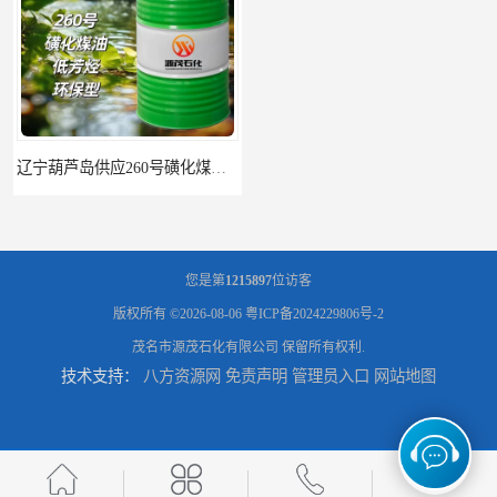
辽宁葫芦岛供应260号磺化煤油电解铜电解镍钴稀释剂
您是第
1215897
位访客
版权所有 ©2026-08-06
粤ICP备2024229806号-2
茂名市源茂石化有限公司
保留所有权利.
技术支持：
八方资源网
免责声明
管理员入口
网站地图