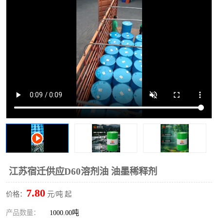
2731溶剂油
江苏宿迁供应D60溶剂油 油墨稀释剂
7.80
价格：
元/吨 起
产品数量：
1000.00吨