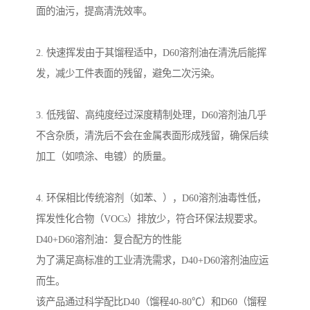
面的油污，提高清洗效率。
2. 快速挥发由于其馏程适中，D60溶剂油在清洗后能挥
发，减少工件表面的残留，避免二次污染。
3. 低残留、高纯度经过深度精制处理，D60溶剂油几乎
不含杂质，清洗后不会在金属表面形成残留，确保后续
加工（如喷涂、电镀）的质量。
4. 环保相比传统溶剂（如苯、），D60溶剂油毒性低，
挥发性化合物（VOCs）排放少，符合环保法规要求。
D40+D60溶剂油：复合配方的性能
为了满足高标准的工业清洗需求，D40+D60溶剂油应运
而生。
该产品通过科学配比D40（馏程40-80℃）和D60（馏程