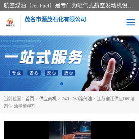
航空煤油（Jet Fuel）是专门为喷气式航空发动机设计的高纯度燃料，主要分为Jet A、Jet A-1和Jet B等类型。其特点是闪点高、低温流动性好，并添加了抗静电剂和抗氧化剂以确保飞行安全。航空煤油需
茂名市源茂石化有限公司
RP3航空煤油
D20+D30溶剂油
D40+D60溶剂油
D80+D100溶剂油
6号+120号溶剂油
260号溶剂油
当前位置：
首页
>
供应商机
>
D40+D60溶剂油
> 江苏宿迁供应D60溶
异构烷烃
天然乳胶
剂油 油墨稀释剂
3+5号化妆级白油
7+10+15号化妆级白油
26+32号化妆级白油
46+68号化妆级白油