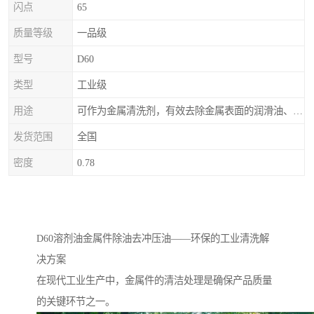
闪点
65
质量等级
一品级
型号
D60
类型
工业级
用途
可作为金属清洗剂，有效去除金属表面的润滑油、防锈油及加工油等矿物油污渍，且清洗后能在金属表面形成薄油膜，兼具防锈效果。此外，还适用于配制金属防锈油、冲压油、拉伸油等。
发货范围
全国
密度
0.78
D60溶剂油金属件除油去冲压油——环保的工业清洗解
决方案
在现代工业生产中，金属件的清洁处理是确保产品质量
的关键环节之一。