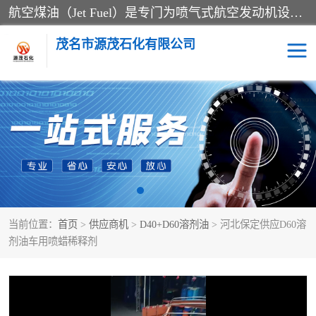
航空煤油（Jet Fuel）是专门为喷气式航空发动机设计的高纯度燃料，主要分为Jet A、Jet A-1和Jet B等类型。其特点是闪点高、低温流动性好，并添加了抗静电剂和抗氧化剂以确保飞行安全。航空煤油需
茂名市源茂石化有限公司
RP3航空煤油
D20+D30溶剂油
D40+D60溶剂油
D80+D100溶剂油
6号+120号溶剂油
260号溶剂油
当前位置：
首页
>
供应商机
>
D40+D60溶剂油
> 河北保定供应D60溶
异构烷烃
天然乳胶
剂油车用喷蜡稀释剂
3+5号化妆级白油
7+10+15号化妆级白油
26+32号化妆级白油
46+68号化妆级白油