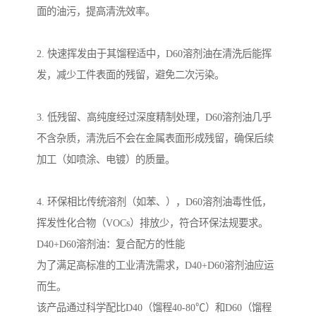
面的油污，提高清洗效率。
2. 快速挥发由于其馏程适中，D60溶剂油在清洗后能挥
发，减少工件表面的残留，避免二次污染。
3. 低残留、高纯度经过深度精制处理，D60溶剂油几乎
不含杂质，清洗后不会在金属表面形成残留，确保后续
加工（如喷涂、电镀）的质量。
4. 环保相比传统溶剂（如苯、），D60溶剂油毒性低，
挥发性化合物（VOCs）排放少，符合环保法规要求。
D40+D60溶剂油：复合配方的性能
为了满足高标准的工业清洗需求，D40+D60溶剂油应运
而生。
该产品通过科学配比D40（馏程40-80℃）和D60（馏程