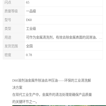
闪点
65
质量等级
一品级
型号
D60
类型
工业级
用途
可作为金属清洗剂，有效去除金属表面的润滑油、防锈油及加工油等矿物油污渍，且清洗后能在金属表面形成薄油膜，兼具防锈效果。此外，还适用于配制金属防锈油、冲压油、拉伸油等。
发货范围
全国
密度
0.78
D60溶剂油金属件除油去冲压油——环保的工业清洗解
决方案
在现代工业生产中，金属件的清洁处理是确保产品质量
的关键环节之一。