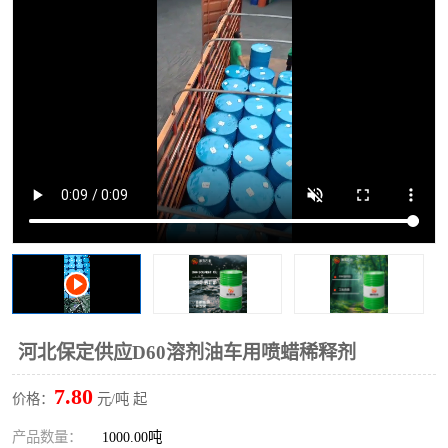
2731溶剂油
河北保定供应D60溶剂油车用喷蜡稀释剂
7.80
价格：
元/吨 起
产品数量：
1000.00吨