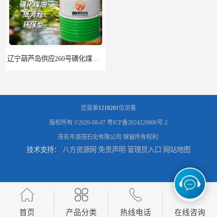
辽宁葫芦岛供应260号磺化煤油电解铜电解镍钴稀释剂
您是第
1218201
位访客
版权所有 ©2026-08-07
粤ICP备2024229806号-2
茂名市源茂石化有限公司
保留所有权利.
技术支持：
八方资源网
免责声明
管理员入口
网站地图
首页
产品分类
热线电话
在线咨询