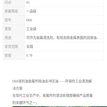
闪点
65
质量等级
一品级
型号
D60
类型
工业级
用途
可作为金属清洗剂，有效去除金属表面的润滑油、防锈油及加工油等矿物油污渍，且清洗后能在金属表面形成薄油膜，兼具防锈效果。此外，还适用于配制金属防锈油、冲压油、拉伸油等。
发货范围
全国
密度
0.78
D60溶剂油金属件除油去冲压油——环保的工业清洗解
决方案
在现代工业生产中，金属件的清洁处理是确保产品质量
的关键环节之一。