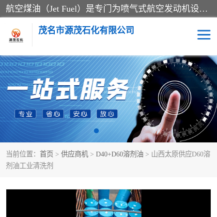
航空煤油（Jet Fuel）是专门为喷气式航空发动机设计的高纯度燃料，主要分为Jet A、Jet A-1和Jet B等类型。其特点是闪点高、低温流动性好，并添加了抗静电剂和抗氧化剂以确保飞行安全。航空煤油需
茂名市源茂石化有限公司
RP3航空煤油
D20+D30溶剂油
D40+D60溶剂油
D80+D100溶剂油
6号+120号溶剂油
260号溶剂油
当前位置：
首页
>
供应商机
>
D40+D60溶剂油
> 山西太原供应D60溶
异构烷烃
天然乳胶
剂油工业清洗剂
3+5号化妆级白油
7+10+15号化妆级白油
26+32号化妆级白油
46+68号化妆级白油