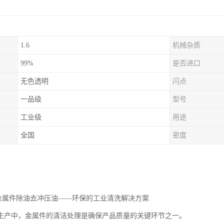
1.6
机械杂质
99%
是否进口
无色透明
闪点
一品级
型号
工业级
用途
全国
密度
油金属件除油去冲压油——环保的工业清洗解决方案
生产中，金属件的清洁处理是确保产品质量的关键环节之一。