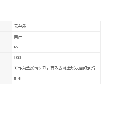
无杂质
国产
65
D60
可作为金属清洗剂，有效去除金属表面的润滑油、防锈油及加工油等矿物油污渍，且清洗后能在金属表面形成薄油膜，兼具防锈效果。此外，还适用于配制金属防锈油、冲压油、拉伸油等。
0.78