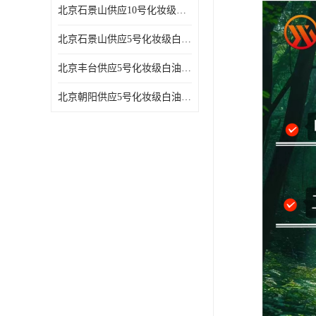
北京石景山供应10号化妆级白油高精密机械润滑油
北京石景山供应5号化妆级白油缝纫机油 设备润滑油
北京丰台供应5号化妆级白油纤维与织物柔软光亮
北京朝阳供应5号化妆级白油纺织时的润滑剂