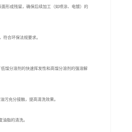
属表面形成残留，确保后续加工（如喷涂、电镀）的
少，符合环保法规要求。
，结合了低馏分溶剂的快速挥发性和高馏分溶剂的强溶解
剂与油污充分接触，提高清洗效果。
度油脂的清洗。