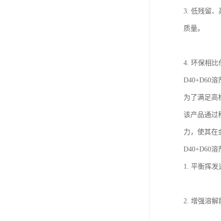
3. 低残
质量。
4. 环保
D40+D6
为了满足高标
该产品通过科
力，使其在
D40+D60
1. 平衡
2. 增强