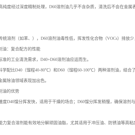
留、高纯度经过深度精制处理，D60溶剂油几乎不含杂质，清洗后不会在金
相比传统溶剂（如苯、），D60溶剂油毒性低，挥发性化合物（VOCs）排放
0溶剂油：复合配方的性能
准的工业清洗需求，D40+D60溶剂油应运而生。
学配比D40（馏程40-80℃）和D60（馏程60-100℃）两种溶剂油
金属除油领域表现加出色。
溶剂油的优势
挥发速度D40馏分挥发快，适用于干燥的场合；D60馏分挥发稍慢，确保溶
溶解能力复合溶剂能有效地分解顽固油脂，尤其适用于冲压油、防锈油等高粘