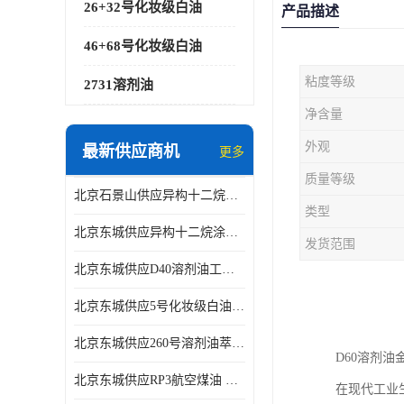
26+32号化妆级白油
产品描述
46+68号化妆级白油
粘度等级
2731溶剂油
净含量
外观
最新供应商机
更多
质量等级
北京石景山供应异构十二烷香精助剂
类型
北京东城供应异构十二烷涂料胶粘油墨稀释剂
发货范围
北京东城供应D40溶剂油工业金属清洗
北京东城供应5号化妆级白油钻井液润滑剂
北京东城供应260号溶剂油萃取溶剂油金属萃取剂
D60溶剂
北京东城供应RP3航空煤油 高含量国标工业级航空煤油燃料油 无色透明
在现代工业