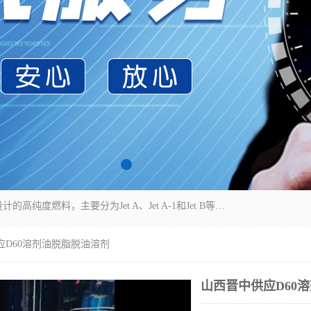
航空煤油（Jet Fuel）是专门为喷气式航空发动机设计的高纯度燃料，主要分为Jet A、Jet A-1和Jet B等类型。其特点是闪点高、低温流动性好，并添加了抗静电剂和抗氧化剂以确保飞行安全。航空煤油需
应D60溶剂油脱脂脱油溶剂
山西晋中供应D60