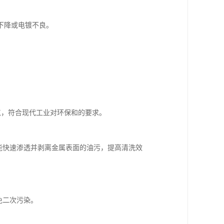
下降或电镀不良。
。
特点，符合现代工业对环保和的要求。
，能快速渗透并剥离金属表面的油污，提高清洗效
免二次污染。