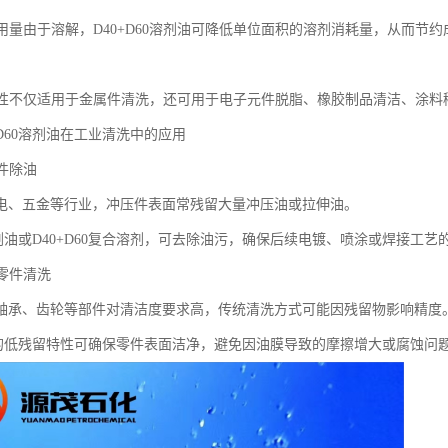
剂用量由于溶解，D40+D60溶剂油可降低单位面积的溶剂消耗量，从而节约
适用性不仅适用于金属件清洗，还可用于电子元件脱脂、橡胶制品清洁、涂料
0+D60溶剂油在工业清洗中的应用
压件除油
电、五金等行业，冲压件表面常残留大量冲压油或拉伸油。
溶剂油或D40+D60复合溶剂，可去除油污，确保后续电镀、喷涂或焊接工艺
械零件清洗
轴承、齿轮等部件对清洁度要求高，传统清洗方式可能因残留物影响精度
油的低残留特性可确保零件表面洁净，避免因油膜导致的摩擦增大或腐蚀问