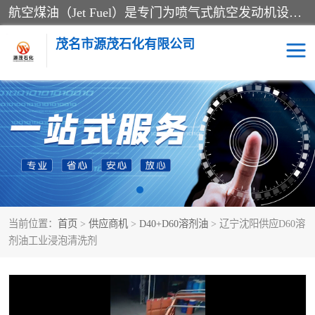
航空煤油（Jet Fuel）是专门为喷气式航空发动机设计的高纯度燃料，主要分为Jet A、Jet A-1和Jet B等类型。其特点是闪点高、低温流动性好，并添加了抗静电剂和抗氧化剂以确保飞行安全。航空煤油需
茂名市源茂石化有限公司
RP3航空煤油
D20+D30溶剂油
D40+D60溶剂油
D80+D100溶剂油
6号+120号溶剂油
260号溶剂油
当前位置：
首页
>
供应商机
>
D40+D60溶剂油
> 辽宁沈阳供应D60溶
异构烷烃
天然乳胶
剂油工业浸泡清洗剂
3+5号化妆级白油
7+10+15号化妆级白油
26+32号化妆级白油
46+68号化妆级白油