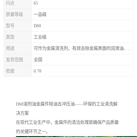
闪点
65
质量等级
一品级
型号
D60
类型
工业级
用途
可作为金属清洗剂，有效去除金属表面的润滑油、防锈油及加工油等矿物油污渍，且清洗后能在金属表面形成薄油膜，兼具防锈效果。此外，还适用于配制金属防锈油、冲压油、拉伸油等。
发货范围
全国
密度
0.78
D60溶剂油金属件除油去冲压油——环保的工业清洗解
决方案
在现代工业生产中，金属件的清洁处理是确保产品质量
的关键环节之一。