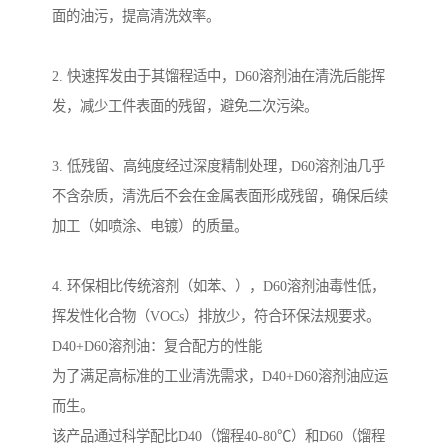
面的油污，提高清洗效率。
2. 快速挥发由于其馏程适中，D60溶剂油在清洗后能挥
发，减少工件表面的残留，避免二次污染。
3. 低残留、高纯度经过深度精制处理，D60溶剂油几乎
不含杂质，清洗后不会在金属表面形成残留，确保后续
加工（如喷涂、电镀）的质量。
4. 环保相比传统溶剂（如苯、），D60溶剂油毒性低，
挥发性化合物（VOCs）排放少，符合环保法规要求。
D40+D60溶剂油：复合配方的性能
为了满足高标准的工业清洗需求，D40+D60溶剂油应运
而生。
该产品通过科学配比D40（馏程40-80℃）和D60（馏程