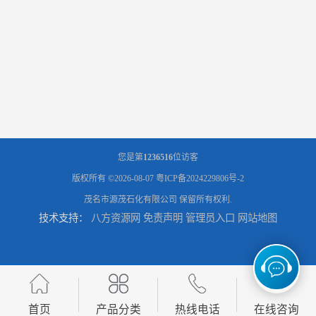
辽宁葫芦岛供应260号磺化煤油电解铜电解镍钴稀释剂
您是第
1236516
位访客
版权所有 ©2026-08-07
粤ICP备2024229806号-2
茂名市源茂石化有限公司
保留所有权利.
技术支持：
八方资源网
免责声明
管理员入口
网站地图
首页
产品分类
热线电话
在线咨询