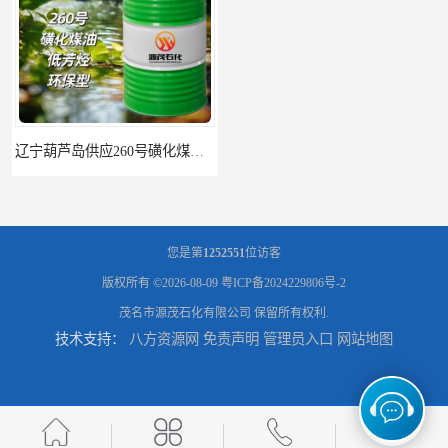
辽宁葫芦岛供应260号磺化煤油电解铜电解镍钴稀释剂
您是第
1252551
位访客
版权所有 ©2026-08-09
粤ICP备2024229806号-2
茂名市源茂石化有限公司
保留所有权利.
技术支持：
八方资源网
免责声明
管理员入口
网站地图