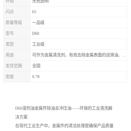
外观
无色透明
闪点
65
质量等级
一品级
型号
D60
类型
工业级
用途
可作为金属清洗剂，有效去除金属表面的润滑油、防锈油及加工油等矿物油污渍，且清洗后能在金属表面形成薄油膜，兼具防锈效果。此外，还适用于配制金属防锈油、冲压油、拉伸油等。
发货范围
全国
密度
0.78
D60溶剂油金属件除油去冲压油——环保的工业清洗解
决方案
在现代工业生产中，金属件的清洁处理是确保产品质量