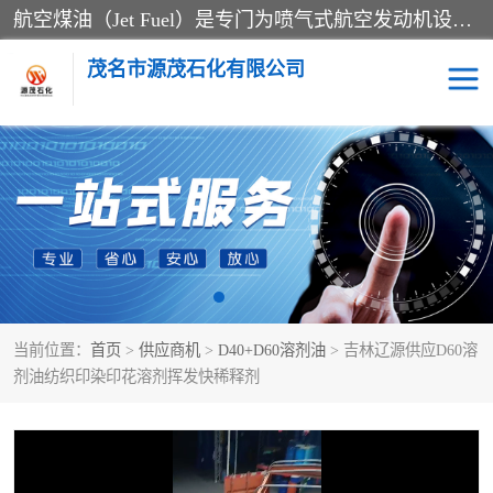
航空煤油（Jet Fuel）是专门为喷气式航空发动机设计的高纯度燃料，主要分为Jet A、Jet A-1和Jet B等类型。其特点是闪点高、低温流动性好，并添加了抗静电剂和抗氧化剂以确保飞行安全。航空煤油需
茂名市源茂石化有限公司
RP3航空煤油
D20+D30溶剂油
D40+D60溶剂油
D80+D100溶剂油
6号+120号溶剂油
260号溶剂油
当前位置：
首页
>
供应商机
>
D40+D60溶剂油
> 吉林辽源供应D60溶
异构烷烃
天然乳胶
剂油纺织印染印花溶剂挥发快稀释剂
3+5号化妆级白油
7+10+15号化妆级白油
26+32号化妆级白油
46+68号化妆级白油