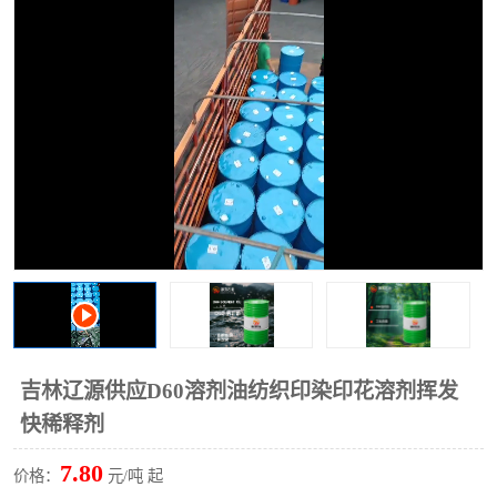
2731溶剂油
吉林辽源供应D60溶剂油纺织印染印花溶剂挥发
快稀释剂
7.80
价格：
元/吨 起