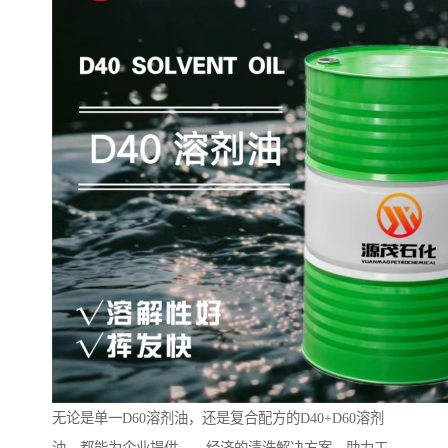
无论是单一D60溶剂油，还是复合配方的D40+D60溶剂