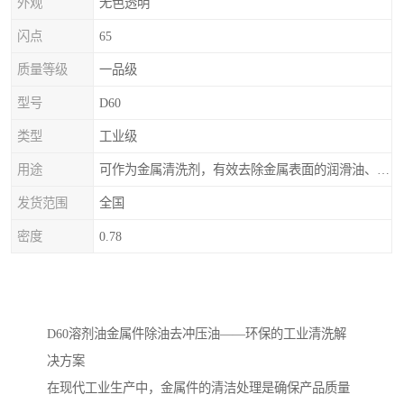
外观
无色透明
闪点
65
质量等级
一品级
型号
D60
类型
工业级
用途
可作为金属清洗剂，有效去除金属表面的润滑油、防锈油及加工油等矿物油污渍，且清洗后能在金属表面形成薄油膜，兼具防锈效果。此外，还适用于配制金属防锈油、冲压油、拉伸油等。
发货范围
全国
密度
0.78
D60溶剂油金属件除油去冲压油——环保的工业清洗解
决方案
在现代工业生产中，金属件的清洁处理是确保产品质量