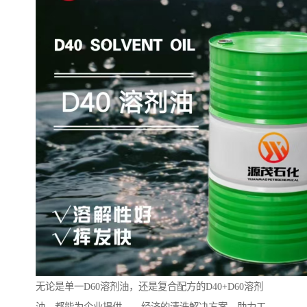
无论是单一D60溶剂油，还是复合配方的D40+D60溶剂