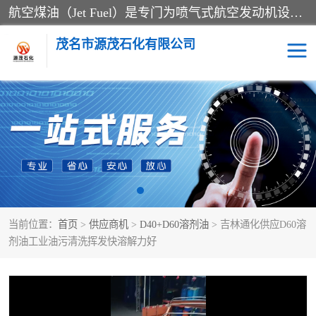
航空煤油（Jet Fuel）是专门为喷气式航空发动机设计的高纯度燃料，主要分为Jet A、Jet A-1和Jet B等类型。其特点是闪点高、低温流动性好，并添加了抗静电剂和抗氧化剂以确保飞行安全。航空煤油需
茂名市源茂石化有限公司
RP3航空煤油
D20+D30溶剂油
D40+D60溶剂油
D80+D100溶剂油
6号+120号溶剂油
260号溶剂油
当前位置：
首页
>
供应商机
>
D40+D60溶剂油
> 吉林通化供应D60溶
异构烷烃
天然乳胶
剂油工业油污清洗挥发快溶解力好
3+5号化妆级白油
7+10+15号化妆级白油
26+32号化妆级白油
46+68号化妆级白油