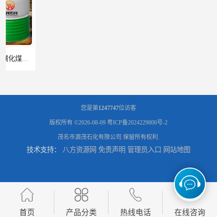
辽宁葫芦岛供应260号磺化煤油电解铜电解镍钴稀释剂
您是第
1247747
位访客
版权所有 ©2026-08-09
粤ICP备2024229806号-2
茂名市源茂石化有限公司
保留所有权利.
技术支持：
八方资源网
免责声明
管理员入口
网站地图
首页
产品分类
热线电话
在线咨询