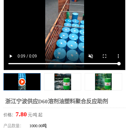
2731溶剂油
浙江宁波供应D60溶剂油塑料聚合反应助剂
7.80
价格：
元/吨 起
产品数量：
1000.00吨