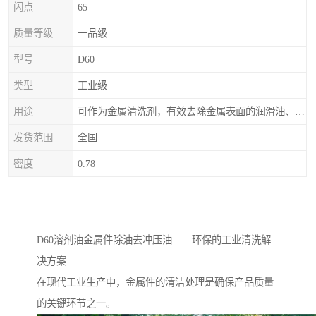
闪点
65
质量等级
一品级
型号
D60
类型
工业级
用途
可作为金属清洗剂，有效去除金属表面的润滑油、防锈油及加工油等矿物油污渍，且清洗后能在金属表面形成薄油膜，兼具防锈效果。此外，还适用于配制金属防锈油、冲压油、拉伸油等。
发货范围
全国
密度
0.78
D60溶剂油金属件除油去冲压油——环保的工业清洗解
决方案
在现代工业生产中，金属件的清洁处理是确保产品质量
的关键环节之一。