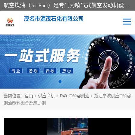
航空煤油（Jet Fuel）是专门为喷气式航空发动机设计的高纯度燃料，主要分为Jet A、Jet A-1和Jet B等类型。其特点是闪点高、低温流动性好，并添加了抗静电剂和抗氧化剂以确保飞行安全。航空煤油需
茂名市源茂石化有限公司
RP3航空煤油
D20+D30溶剂油
D40+D60溶剂油
D80+D100溶剂油
6号+120号溶剂油
260号溶剂油
当前位置：
首页
>
供应商机
>
D40+D60溶剂油
> 浙江宁波供应D60溶
异构烷烃
天然乳胶
剂油塑料聚合反应助剂
3+5号化妆级白油
7+10+15号化妆级白油
26+32号化妆级白油
46+68号化妆级白油