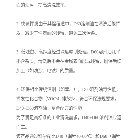
面的油污，提高清洗效率。
2. 快速挥发由于其馏程适中，D60溶剂油在清洗后能挥
发，减少工件表面的残留，避免二次污染。
3. 低残留、高纯度经过深度精制处理，D60溶剂油几乎
不含杂质，清洗后不会在金属表面形成残留，确保后续
加工（如喷涂、电镀）的质量。
4. 环保相比传统溶剂（如苯、），D60溶剂油毒性低，
挥发性化合物（VOCs）排放少，符合环保法规要求。
D40+D60溶剂油：复合配方的性能
为了满足高标准的工业清洗需求，D40+D60溶剂油应运
而生。
该产品通过科学配比D40（馏程40-80℃）和D60（馏程