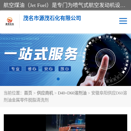
航空煤油（Jet Fuel）是专门为喷气式航空发动机设计的高纯度燃料，主要分为Jet A、Jet A-1和Jet B等类型。其特点是闪点高、低温流动性好，并添加了抗静电剂和抗氧化剂以确保飞行安全。航空煤油需
茂名市源茂石化有限公司
RP3航空煤油
D20+D30溶剂油
D40+D60溶剂油
D80+D100溶剂油
6号+120号溶剂油
260号溶剂油
当前位置：
首页
>
供应商机
>
D40+D60溶剂油
> 安徽阜阳供应D60溶
异构烷烃
天然乳胶
剂油金属零件脱脂清洗剂
3+5号化妆级白油
7+10+15号化妆级白油
26+32号化妆级白油
46+68号化妆级白油