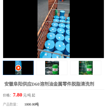
2731溶剂油
安徽阜阳供应D60溶剂油金属零件脱脂清洗剂
7.80
价格：
元/吨 起
产品数量：
1000.00吨