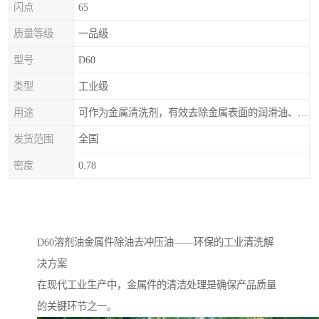
闪点
65
质量等级
一品级
型号
D60
类型
工业级
用途
可作为金属清洗剂，有效去除金属表面的润滑油、防锈油及加工油等矿物油污渍，且清洗后能在金属表面形成薄油膜，兼具防锈效果。此外，还适用于配制金属防锈油、冲压油、拉伸油等。
发货范围
全国
密度
0.78
D60溶剂油金属件除油去冲压油——环保的工业清洗解
决方案
在现代工业生产中，金属件的清洁处理是确保产品质量
的关键环节之一。