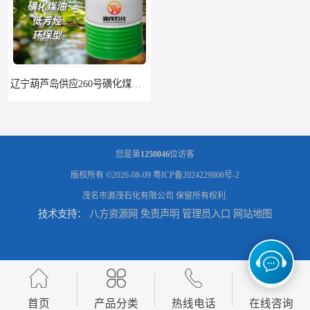
辽宁葫芦岛供应260号磺化煤油电解铜电解镍钴稀释剂
您是第
1250046
位访客
版权所有 ©2026-08-09
粤ICP备2024229806号-2
茂名市源茂石化有限公司
保留所有权利.
技术支持：
八方资源网
免责声明
管理员入口
网站地图
首页
产品分类
热线电话
在线咨询