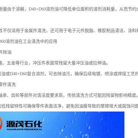
剂用量由于溶解，D40+D60溶剂油可降低单位面积的溶剂消耗量，从而节约
适用性不仅适用于金属件清洗，还可用于电子元件脱脂、橡胶制品清洁、涂料
0+D60溶剂油在工业清洗中的应用
压件除油
电、五金等行业，冲压件表面常残留大量冲压油或拉伸油。
溶剂油或D40+D60复合溶剂，可去除油污，确保后续电镀、喷涂或焊接工艺
械零件清洗
轴承、齿轮等部件对清洁度要求高，传统清洗方式可能因残留物影响精度
油的低残留特性可确保零件表面洁净，避免因油膜导致的摩擦增大或腐蚀问