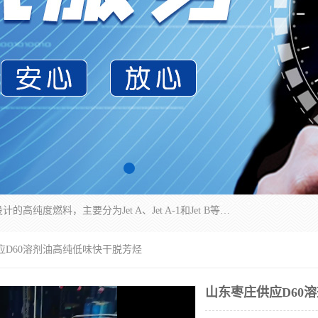
航空煤油（Jet Fuel）是专门为喷气式航空发动机设计的高纯度燃料，主要分为Jet A、Jet A-1和Jet B等类型。其特点是闪点高、低温流动性好，并添加了抗静电剂和抗氧化剂以确保飞行安全。航空煤油需
应D60溶剂油高纯低味快干脱芳烃
山东枣庄供应D60