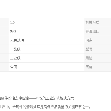
1.6
机械杂质
99%
是否进口
无色透明
闪点
一品级
型号
工业级
用途
全国
密度
油金属件除油去冲压油——环保的工业清洗解决方案
生产中，金属件的清洁处理是确保产品质量的关键环节之一。