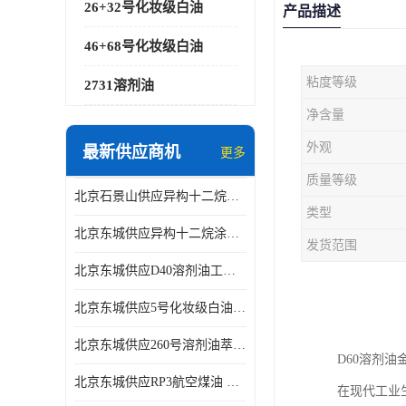
26+32号化妆级白油
产品描述
46+68号化妆级白油
粘度等级
2731溶剂油
净含量
外观
最新供应商机
更多
质量等级
北京石景山供应异构十二烷香精助剂
类型
北京东城供应异构十二烷涂料胶粘油墨稀释剂
发货范围
北京东城供应D40溶剂油工业金属清洗
北京东城供应5号化妆级白油钻井液润滑剂
北京东城供应260号溶剂油萃取溶剂油金属萃取剂
D60溶剂
北京东城供应RP3航空煤油 高含量国标工业级航空煤油燃料油 无色透明
在现代工业