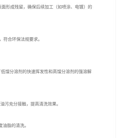
属表面形成残留，确保后续加工（如喷涂、电镀）的
少，符合环保法规要求。
，结合了低馏分溶剂的快速挥发性和高馏分溶剂的强溶解
剂与油污充分接触，提高清洗效果。
度油脂的清洗。