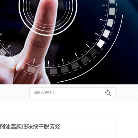
溶剂油高纯低味快干脱芳烃