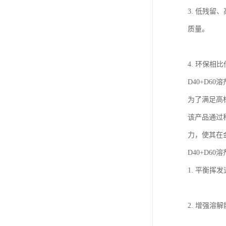
3. 低残
质量。
4. 环保
D40+D6
为了满足高标
该产品通过科
力，使其在
D40+D60
1. 平衡
2. 增强