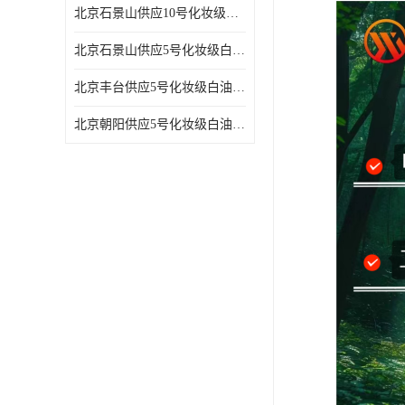
北京石景山供应10号化妆级白油高精密机械润滑油
北京石景山供应5号化妆级白油缝纫机油 设备润滑油
北京丰台供应5号化妆级白油纤维与织物柔软光亮
北京朝阳供应5号化妆级白油纺织时的润滑剂