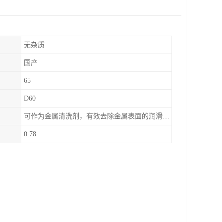
无杂质
国产
65
D60
可作为金属清洗剂，有效去除金属表面的润滑油、防锈油及加工油等矿物油污渍，且清洗后能在金属表面形成薄油膜，兼具防锈效果。此外，还适用于配制金属防锈油、冲压油、拉伸油等。
0.78