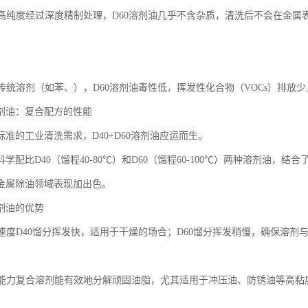
留、高纯度经过深度精制处理，D60溶剂油几乎不含杂质，清洗后不会在金
相比传统溶剂（如苯、），D60溶剂油毒性低，挥发性化合物（VOCs）排放
0溶剂油：复合配方的性能
准的工业清洗需求，D40+D60溶剂油应运而生。
学配比D40（馏程40-80℃）和D60（馏程60-100℃）两种溶剂油
金属除油领域表现加出色。
溶剂油的优势
挥发速度D40馏分挥发快，适用于干燥的场合；D60馏分挥发稍慢，确保溶
溶解能力复合溶剂能有效地分解顽固油脂，尤其适用于冲压油、防锈油等高粘