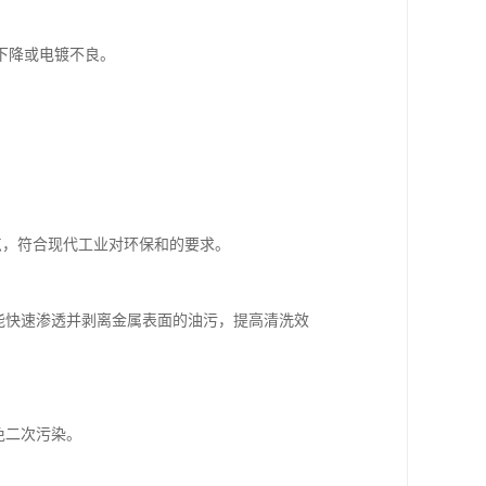
下降或电镀不良。
。
特点，符合现代工业对环保和的要求。
，能快速渗透并剥离金属表面的油污，提高清洗效
免二次污染。