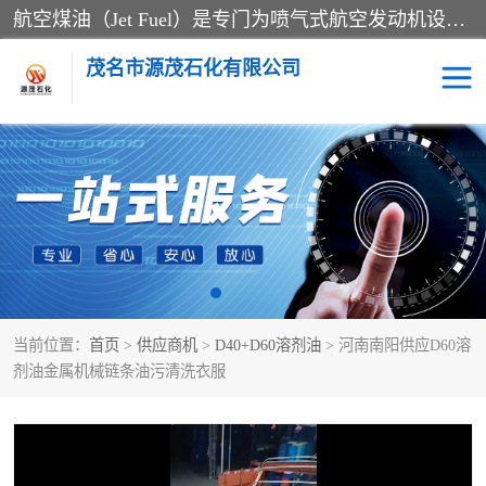
航空煤油（Jet Fuel）是专门为喷气式航空发动机设计的高纯度燃料，主要分为Jet A、Jet A-1和Jet B等类型。其特点是闪点高、低温流动性好，并添加了抗静电剂和抗氧化剂以确保飞行安全。航空煤油需
茂名市源茂石化有限公司
RP3航空煤油
D20+D30溶剂油
D40+D60溶剂油
D80+D100溶剂油
6号+120号溶剂油
260号溶剂油
当前位置：
首页
>
供应商机
>
D40+D60溶剂油
> 河南南阳供应D60溶
异构烷烃
天然乳胶
剂油金属机械链条油污清洗衣服
3+5号化妆级白油
7+10+15号化妆级白油
26+32号化妆级白油
46+68号化妆级白油