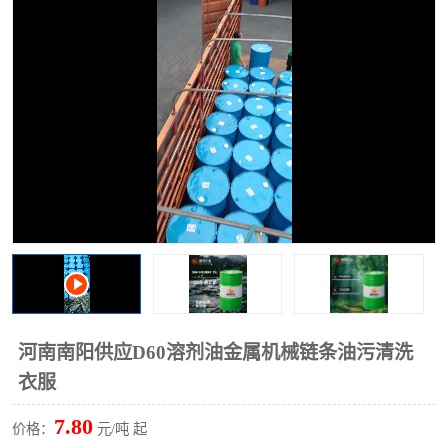
2731溶剂油
河南南阳供应D60溶剂油金属机械链条油污清洗
衣服
7.80
价格：
元/吨 起