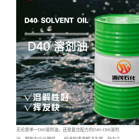
无论是单一D60溶剂油，还是复合配方的D40+D60溶剂