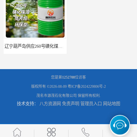
辽宁葫芦岛供应260号磺化煤油电解铜电解镍钴稀释剂
您是第
1252708
位访客
版权所有 ©2026-08-09
粤ICP备2024229806号-2
茂名市源茂石化有限公司
保留所有权利.
技术支持：
八方资源网
免责声明
管理员入口
网站地图