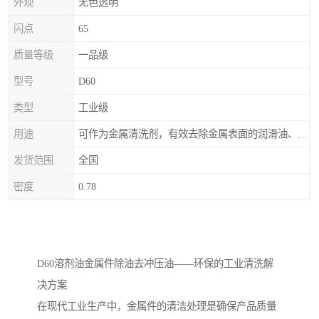
外观
无色透明
闪点
65
质量等级
一品级
型号
D60
类型
工业级
用途
可作为金属清洗剂，有效去除金属表面的润滑油、防锈油及加工油等矿物油污渍，且清洗后能在金属表面形成薄油膜，兼具防锈效果。此外，还适用于配制金属防锈油、冲压油、拉伸油等。
发货范围
全国
密度
0.78
D60溶剂油金属件除油去冲压油——环保的工业清洗解
决方案
在现代工业生产中，金属件的清洁处理是确保产品质量